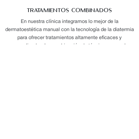
TRATAMIENTOS COMBINADOS
En nuestra clínica integramos lo mejor de la
dermatoestética manual con la tecnología de la diatermia
para ofrecer tratamientos altamente eficaces y
personalizados. La combinación de técnicas manuales
específicas con la aplicación de calor profundo
controlado permite potenciar la vascularización, el
drenaje y la regeneración tisular. Este abordaje mejora la
calidad del tejido, favorece la reafirmación cutánea y
optimiza la reducción de fibrosis y edemas. Además, la
sinergia entre ambos métodos acelera los resultados y
prolonga sus efectos. Todo el tratamiento se realiza bajo
criterios clínicos, garantizando seguridad, eficacia y una
respuesta terapéutica superior.
BELLEZA FACIAL