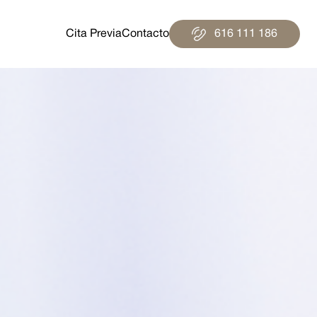
Cita Previa
Contacto
616 111 186